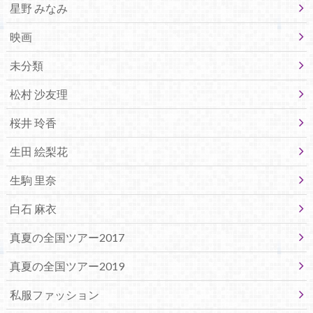
星野 みなみ
映画
未分類
松村 沙友理
桜井 玲香
生田 絵梨花
生駒 里奈
白石 麻衣
真夏の全国ツアー2017
真夏の全国ツアー2019
私服ファッション