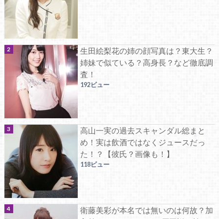
生田絵梨花の姉の顔写真は？東大生？
姉妹で似ている？高身長？など徹底調
査！
192ビュー
高山一実の過去スキャンダル総まと
め！実は飲酒ではなくジュースだっ
た！？【彼氏？画像も！】
118ビュー
衛藤美彩が本名では無いのは何故？加