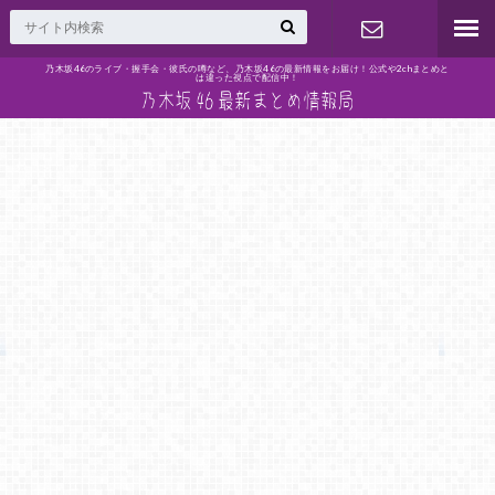
乃木坂46のライブ・握手会・彼氏の噂など、乃木坂46の最新情報をお届け！公式や2chまとめと
は違った視点で配信中！
問い合わせ