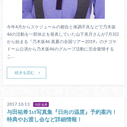
今年4月からスケジュールの都合と体調不良などで乃木坂
46の活動を一部休止を発表していた山下美月さんが7月3日
から始まる『乃木坂46 真夏の全国ツアー2019』のナゴヤ
ドーム公演から乃木坂46のグループ活動に完全復帰する
こ…
続きを読む
2017.10.13
与田 祐希
与田祐希1st写真集『日向の温度』予約案内！
特典やお渡し会など詳細情報！