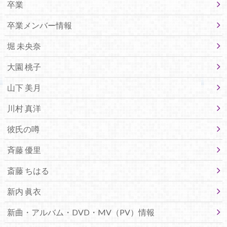
卒業
卒業メンバー情報
堀 未央奈
大園 桃子
山下 美月
川村 真洋
彼氏の噂
斉藤 優里
斎藤 ちはる
新内 眞衣
新曲・アルバム・DVD・MV（PV）情報