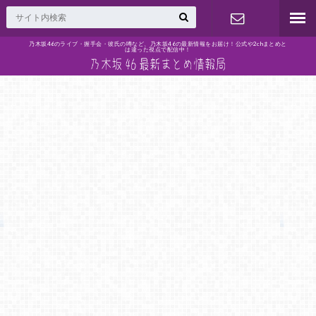
乃木坂46のライブ・握手会・彼氏の噂など、乃木坂46の最新情報をお届け！公式や2chまとめと
は違った視点で配信中！
問い合わせ