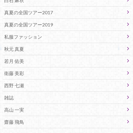
白石 麻衣
真夏の全国ツアー2017
真夏の全国ツアー2019
私服ファッション
秋元 真夏
若月 佑美
衛藤 美彩
西野 七瀬
雑誌
高山 一実
齋藤 飛鳥