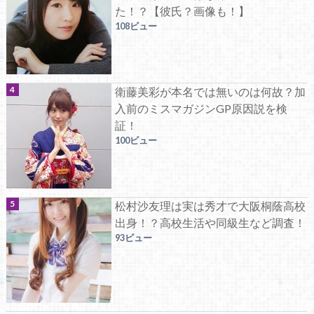
た！？【彼氏？画像も！】
108ビュー
衛藤美彩が本名では無いのは何故？加
入前のミスマガジンGP原因説を検
証！
100ビュー
松村沙友理は実は秀才で大阪桐蔭高校
出身！？高校生活や同級生など調査！
93ビュー