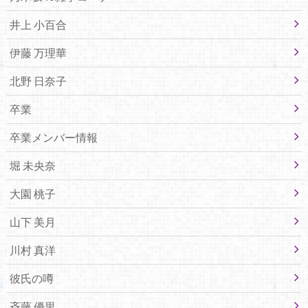
井上 小百合
伊藤 万理華
北野 日奈子
卒業
卒業メンバー情報
堀 未央奈
大園 桃子
山下 美月
川村 真洋
彼氏の噂
斉藤 優里