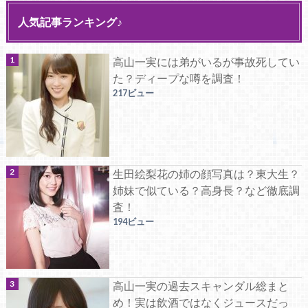
人気記事ランキング♪
高山一実には弟がいるが事故死してい
た？ディープな噂を調査！
217ビュー
生田絵梨花の姉の顔写真は？東大生？
姉妹で似ている？高身長？など徹底調
査！
194ビュー
高山一実の過去スキャンダル総まと
め！実は飲酒ではなくジュースだっ