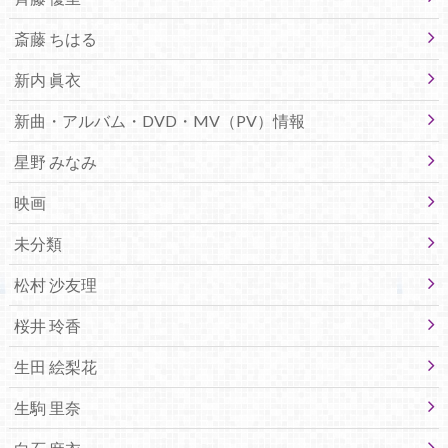
斎藤 ちはる
新内 眞衣
新曲・アルバム・DVD・MV（PV）情報
星野 みなみ
映画
未分類
松村 沙友理
桜井 玲香
生田 絵梨花
生駒 里奈