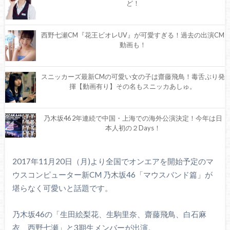
ど！
西野七瀬CM『花王ビオレUV』が可愛すぎる！過去の出演CM
動画も！
スニッカーズ最新CMの可愛い女の子は齋藤飛鳥！毒舌ぶり発
揮【動画有り】その名もスニッカあしゅ。
乃木坂46 2年連続で中国・上海での海外公演決定！今年は日
本人初の２Days！
元乃木坂46 川後陽菜プロディースの日本酒が発売決定！詳細
2017年11月20日（月)より全国でオンエアを開始予定のマ
などを徹底調査！
ウスコンピューター新CM 乃木坂46「マウスバンド篇」が
堪らなく可愛いと話題です。
乃木坂46 24thシングル選抜メンバー＆フォーメーション速
報！
乃木坂46の「生田絵梨花、生駒里奈、齋藤飛鳥、白石麻
衣、西野七瀬」と3期生メンバーが出演。