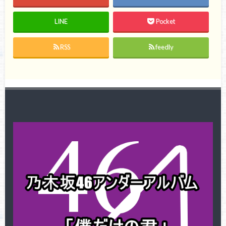
LINE
Pocket
RSS
feedly