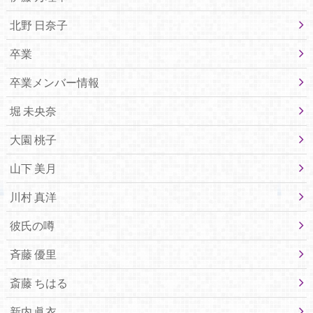
北野 日奈子
卒業
卒業メンバー情報
堀 未央奈
大園 桃子
山下 美月
川村 真洋
彼氏の噂
斉藤 優里
斎藤 ちはる
新内 眞衣