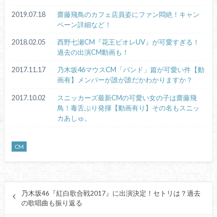
2019.07.18
齋藤飛鳥のカフェ店員姿にファン悶絶！キャン
ペーン詳細など！
2018.02.05
西野七瀬CM『花王ビオレUV』が可愛すぎる！
過去の出演CM動画も！
2017.11.17
乃木坂46マウスCM「バンド」篇が可愛い件【動
画有】メンバーが誰が誰だかわかりますか？
2017.10.02
スニッカーズ最新CMの可愛い女の子は齋藤飛
鳥！毒舌ぶり発揮【動画有り】その名もスニッ
カあしゅ。
CM
乃木坂46『紅白歌合戦2017』に出演決定！セトリは？過去
の歌唱曲も振り返る