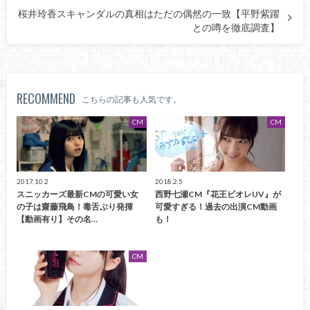
桜井玲香スキャンダルの真相はただの偶然の一致【平野紫躍
との噂を徹底調査】
RECOMMEND
こちらの記事も人気です。
CM
CM
2017.10.2
2018.2.5
スニッカーズ最新CMの可愛い女
西野七瀬CM『花王ビオレUV』が
の子は齋藤飛鳥！毒舌ぶり発揮
可愛すぎる！過去の出演CM動画
【動画有り】その名…
も！
CM