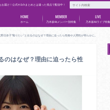
をお届け！公式や2chまとめとは違った視点で配信中！
HOME
MEMBER
LIVE
ホーム
乃木坂46メンバー別特集
乃木坂46ライブ特
北野日奈子”殴りたい”と出るのはなぜ？理由に迫ったら性格や人間性が明らかに。
出るのはなぜ？理由に迫ったら性