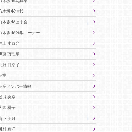
乃木坂46写真集
乃木坂46情報
乃木坂46握手会
乃木坂46雑学コーナー
井上 小百合
伊藤 万理華
北野 日奈子
卒業
卒業メンバー情報
堀 未央奈
大園 桃子
山下 美月
川村 真洋