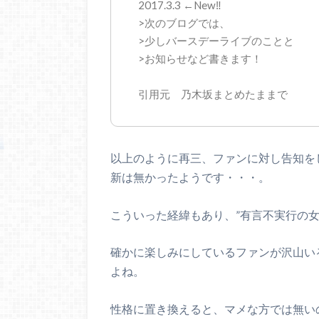
2017.3.3 ←New‼️
>次のブログでは、
>少しバースデーライブのことと
>お知らせなど書きます！
引用元 乃木坂まとめたままで
以上のように再三、ファンに対し告知を
新は無かったようです・・・。
こういった経緯もあり、”有言不実行の
確かに楽しみにしているファンが沢山い
よね。
性格に置き換えると、マメな方では無い