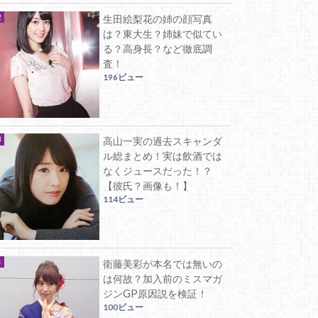
生田絵梨花の姉の顔写真
は？東大生？姉妹で似てい
る？高身長？など徹底調
査！
196ビュー
高山一実の過去スキャンダ
ル総まとめ！実は飲酒では
なくジュースだった！？
【彼氏？画像も！】
114ビュー
衛藤美彩が本名では無いの
は何故？加入前のミスマガ
ジンGP原因説を検証！
100ビュー