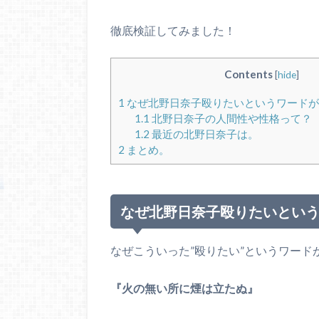
徹底検証してみました！
Contents
[
hide
]
1
なぜ北野日奈子殴りたいというワードが
1.1
北野日奈子の人間性や性格って？
1.2
最近の北野日奈子は。
2
まとめ。
なぜ北野日奈子殴りたいとい
なぜこういった”殴りたい”というワー
『火の無い所に煙は立たぬ』