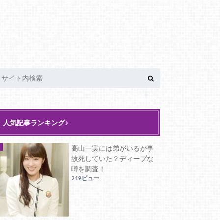
人気記事ランキング♪
高山一実には弟がいるが事
故死していた？ディープな
噂を調査！
219ビュー