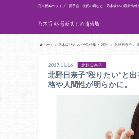
乃木坂46のライブ・握手会・彼氏の噂など、乃木坂46の最新情報
ホーム
乃木坂46メンバー別特集
2期生
北野 日奈子
2017.11.16
北野 日奈子
北野日奈子”殴りたい”と
格や人間性が明らかに。