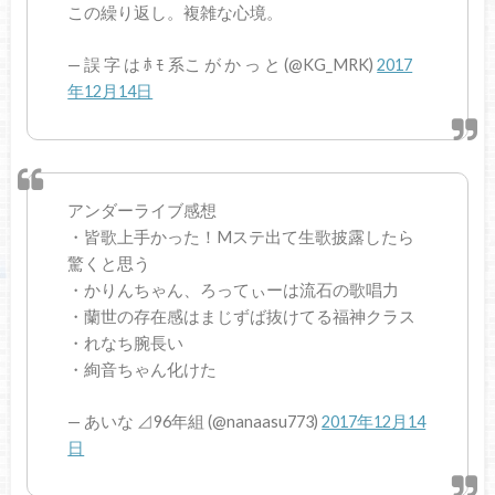
この繰り返し。複雑な心境。
— 誤 字 は ﾎ ﾓ 系こ が か っ と (@KG_MRK)
2017
年12月14日
アンダーライブ感想
・皆歌上手かった！Mステ出て生歌披露したら
驚くと思う
・かりんちゃん、ろってぃーは流石の歌唱力
・蘭世の存在感はまじずば抜けてる福神クラス
・れなち腕長い
・絢音ちゃん化けた
— あいな ⊿96年組 (@nanaasu773)
2017年12月14
日