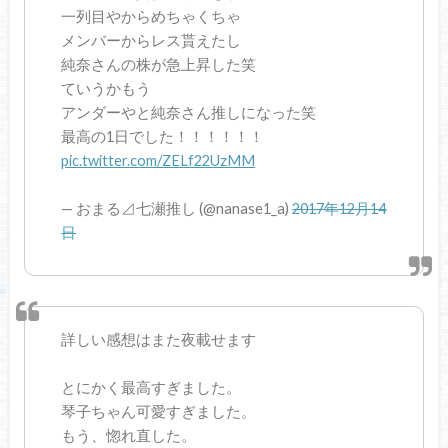
一列目やからめちゃくちゃ
メンバーからレス貰えたし
純奈さんの株が急上昇した笑
ていうかもう
アンダーやと純奈さん推しになった笑
最高の1日でした！！！！！！
pic.twitter.com/ZELf22UzMM
— おまる⊿七瀬推し (@nanase1_a)
2017年12月14
日
詳しい感想はまた夜載せます
とにかく最高すぎました。
琴子ちゃん可愛すぎました。
もう、惚れ直した。