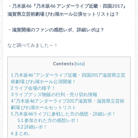
・乃木坂46『乃木坂46 アンダーライブ近畿・四国2017』
乃木坂46アンダーライブ九州2017【アンダラ鹿児島】セト
リ・座席表・感想レポ【10/19市民文化ホール】
滋賀県立芸術劇場 びわ湖ホール公演セットリストは？
・滋賀開催のファンの感想レポ、詳細レポは？
乃木坂46アンダーライブ九州2017【宮崎】千秋楽セトリ・座
席表・感想レポ【10/20市民文化ホール】四国シリーズ決定！
など調べてみました～！
Contents
[
hide
]
1
乃木坂46 ”アンダーライブ近畿・四国2017”滋賀県立芸
術劇場 びわ湖ホール公演開催！
2
ライブ会場の様子！
3
ライブグッズ物販の行列・売り切れ情報
4
”乃木坂46アンダーライブ2017”滋賀県・滋賀県立芸術
劇場 びわ湖ホールセットリスト
5
乃木坂46ライブに参戦した方の感想・詳細レポ！
5.1
参加された方の感想レポ！
5.2
詳細レポ！
6
まとめ。