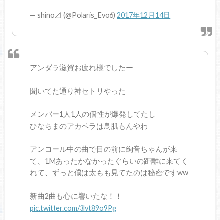
— shino⊿ (@Polaris_Evo6)
2017年12月14日
アンダラ滋賀お疲れ様でしたー
聞いてた通り神セトリやった
メンバー1人1人の個性が爆発してたし
ひなちまのアカペラは鳥肌もんやわ
アンコール中の曲で目の前に絢音ちゃんが来
て、1Mあったかなかったぐらいの距離に来てく
れて、ずっと僕は太もも見てたのは秘密ですww
新曲2曲も心に響いたな！！
pic.twitter.com/3lvt89o9Pg