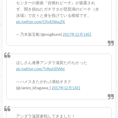
センターの新曲『自惚れビーチ』が披露され
ず、聞き損ねたガチヲタが琵琶湖のビーチ（水
泳場）で次々と身を投げている模様です。
pic.twitter.com/QSvEi0muZK
— 乃木坂宝船 (@nogibune)
2017年12月14日
ほしさん連番アンダラ滋賀たのちかった
pic.twitter.com/Ty9pd32Wkt
— ハメスきたがわ⊿凍結オタク
(@James_kitagawa_)
2017年12月14日
アンダラ滋賀参戦してきました！