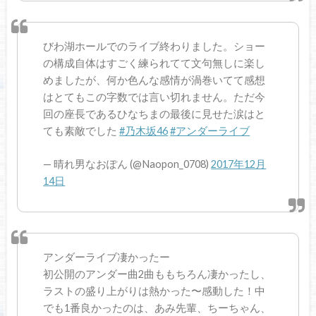
びわ湖ホールでのライブ終わりました。ショー
の構成自体はすごく練られてて文句無しに楽し
めましたが、何か色んな感情が渦巻いてて感想
はとてもこの字数では言い切れません。ただ今
回の座長であるひなちまの最後に見せた涙はと
ても素敵でした
#乃木坂46
#アンダーライブ
— 晴れ男なおぽん (@Naopon_0708)
2017年12月
14日
アンダーライブ凄かったー
初公開のアンダー曲2曲ももちろん凄かったし、
ラストの盛り上がりは熱かった〜感動した！中
でも1番良かったのは、あみ先輩、ちーちゃん、