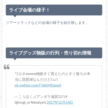
ライブ会場の様子！
ツアートラックなどの会場の様子を紹介致します。
ライブグッズ物販の行列・売り切れ情報
ワロタwwww物販すぐ買えたのとすぐ後ろが本
当に琵琶湖なんだけど(´ω`)
pic.twitter.com/FVdnMDpppS
— こうほく⊿アンダラ滋賀12/14
(@nogi_ur46maiyan)
2017年12月14日