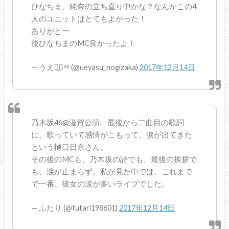
ひなちま、純奈の立ち直り中かな？なんかこの4
人のユニットはとてもよかった！
ありがとー
後ひなちまのMC良かったよ！
— うえ◢͟￨⁴⁶ (@ueyasu_nogizaka)
2017年12月14日
乃木坂46@滋賀公演。最後から二曲目の歌詞
に、歌っていて感情がこもって、涙が出てきた
という樋口日奈さん。
その後のMCも、乃木坂の詩でも、最後の挨拶で
も、涙が止まらず。私が見た中では、これまで
で一番、彼女の涙が多いライブでした。
— ふたり (@futari198601)
2017年12月14日