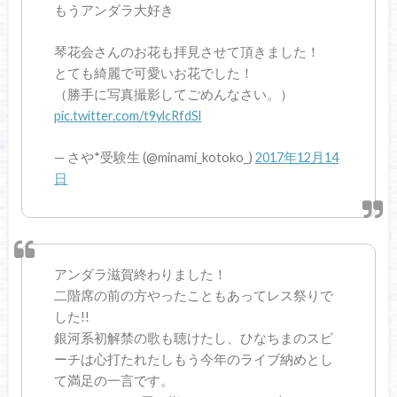
もうアンダラ大好き
琴花会さんのお花も拝見させて頂きました！
とても綺麗で可愛いお花でした！
（勝手に写真撮影してごめんなさい。）
pic.twitter.com/t9ylcRfdSl
— さや*受験生 (@minami_kotoko_)
2017年12月14
日
アンダラ滋賀終わりました！
二階席の前の方やったこともあってレス祭りで
した!!
銀河系初解禁の歌も聴けたし、ひなちまのスピ
ーチは心打たれたしもう今年のライブ納めとし
て満足の一言です。