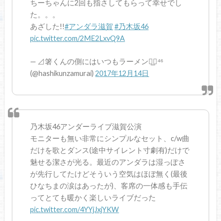
ちーちゃんに2回も指さしてもらって幸せでし
た。。。
あざした!!
#アンダラ滋賀
#乃木坂46
pic.twitter.com/2ME2LxvQ9A
— ⊿箸くんの側にはいつもラーメン◢͟￨⁴⁶
(@hashikunzamurai)
2017年12月14日
乃木坂46アンダーライブ滋賀公演
モニターも無い非常にシンプルなセット、c/w曲
だけを歌とダンス(途中サイレント寸劇有)だけで
魅せる潔さが光る。最近のアンダラは湿っぽさ
が先行してたけどそういう空気はほぼ無く(最後
ひなちまの涙はあったが)、客席の一体感も手伝
ってとても暖かく楽しいライブだった
pic.twitter.com/4YYjJxjYKW