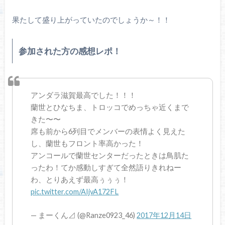
果たして盛り上がっていたのでしょうか～！！
参加された方の感想レポ！
アンダラ滋賀最高でした！！！
蘭世とひなちま、トロッコでめっちゃ近くまで
きた〜〜
席も前から6列目でメンバーの表情よく見えた
し、蘭世もフロント率高かった！
アンコールで蘭世センターだったときは鳥肌た
ったわ！てか感動しすぎて全然語りきれねー
わ、とりあえず最高ぅぅぅ！
pic.twitter.com/AIjvA172FL
— まーくん⊿ (@Ranze0923_46)
2017年12月14日