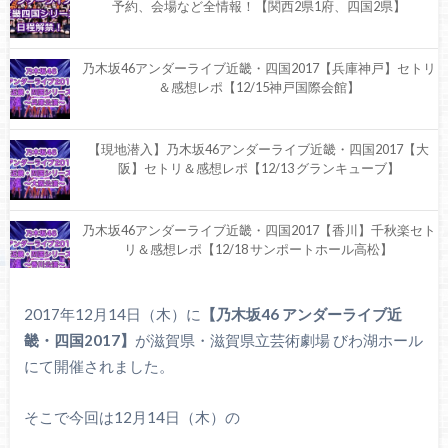
予約、会場など全情報！【関西2県1府、四国2県】
乃木坂46アンダーライブ近畿・四国2017【兵庫神戸】セトリ
＆感想レポ【12/15神戸国際会館】
【現地潜入】乃木坂46アンダーライブ近畿・四国2017【大
阪】セトリ＆感想レポ【12/13 グランキューブ】
乃木坂46アンダーライブ近畿・四国2017【香川】千秋楽セト
リ＆感想レポ【12/18 サンポートホール高松】
乃木坂46アンダーライブ近畿・四国2017【徳島】セトリ＆感
2017年12月14日（木）に
【乃木坂46 アンダーライブ近
想レポ【12/17 鳴門市文化会館】
畿・四国2017】
が滋賀県・滋賀県立芸術劇場 びわ湖ホール
にて開催されました。
乃木坂46アンダーライブ九州2017【アンダラ福岡3日目】セ
トリ・座席表・感想レポ【10/18国際センター】
そこで今回は12月14日（木）の