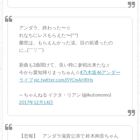
アンダラ、終わった〜☆
れなちにレスもらえた〜(^^)
蘭世は、もらえんかった涙。目の前通ったの
に…(￣▽￣)
新曲も2曲聞けて、良い時に参戦出来たな♫
今から愛知帰りまっちゅん☆
#乃木坂46アンダー
ライブ
pic.twitter.com/i5YCmAHRHs
— ちゃんねる イクタ・リアン (@ikutomomo)
2017年12月14日
【悲報】 アンダラ滋賀公演で 鈴木絢音ちゃん