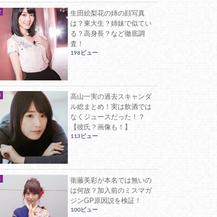
生田絵梨花の姉の顔写真
は？東大生？姉妹で似てい
る？高身長？など徹底調
査！
198ビュー
高山一実の過去スキャンダ
ル総まとめ！実は飲酒では
なくジュースだった！？
【彼氏？画像も！】
113ビュー
衛藤美彩が本名では無いの
は何故？加入前のミスマガ
ジンGP原因説を検証！
100ビュー