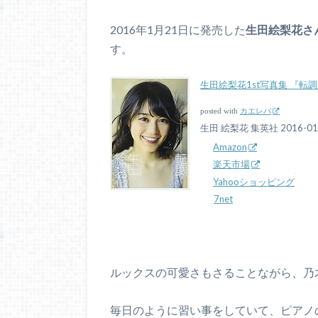
2016年1月21日に発売した
生田絵梨花さ
す。
生田絵梨花1st写真集 『転
posted with
カエレバ
生田 絵梨花 集英社 2016-01
Amazon
楽天市場
Yahooショッピング
7net
ルックスの可愛さもさることながら、乃
毎日のように習い事をしていて、ピアノ