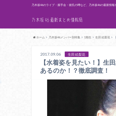
乃木坂46のライブ・握手会・彼氏の噂など、乃木坂46の最新情報
ホーム
乃木坂46メンバー別特集
1期生
生田 絵梨花
2017.09.06
生田 絵梨花
【水着姿を見たい！】生田
あるのか！？徹底調査！