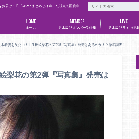
をお届け！公式や2chまとめとは違った視点で配信中！
HOME
MEMBER
LIVE
ホーム
乃木坂46メンバー別特集
乃木坂46ライブ特
【水着姿を見たい！】生田絵梨花の第2弾『写真集』発売はあるのか！？徹底調査！
絵梨花の第2弾『写真集』発売は