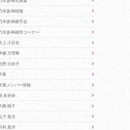
乃木坂46写真集
乃木坂46情報
乃木坂46握手会
乃木坂46雑学コーナー
井上 小百合
伊藤 万理華
北野 日奈子
卒業
卒業メンバー情報
堀 未央奈
大園 桃子
山下 美月
川村 真洋